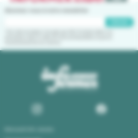
Abonnez-vous à notre newsletter
S'abonner
* Par cette inscription, j'accepte que CRIJ Occitanie utilise ces
informations dans le cadre de l'envoi de Newsletters et pour le
fonctionnement de ses services.
Info Jeunes 66 informe, accompagne et conseille
les jeunes de 11 à 30 ans sur l'ensemble du
département des Pyrénées-Orientales.
Association loi 1901 labellisée Information Jeunesse, nous
accompagnons les jeunes vers l’autonomie en leur proposant
une information fiable, gratuite et accessible à tous, à chaque
étape de leurs parcours, sur tous les sujets susceptibles de les
intéresser :
Construire son parcours
Travailler
Se loger
Découvrir Info Jeunes
Se déplacer
Accéder à ses droits