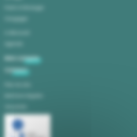
Partir à l’étranger
Mon email
S'engager
A découvrir
Mon mot de passe
Agenda
Si vous avez perdu votre mot de passe,
cliquez ici
.
Mon compte
Contact
JE ME CONNECTE
Plan du site
Mentions légales
Je souhaite créer un
Vie privée
compte